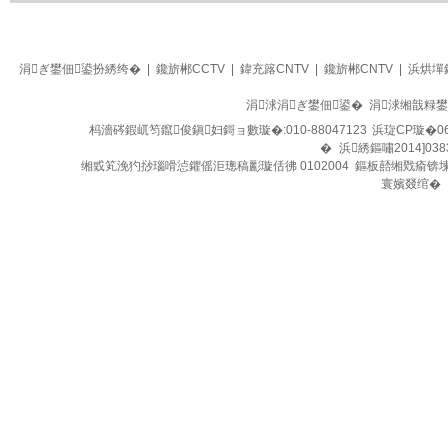
生活
四季养生堂
涓ぎ鐢佃鍙扮綉绔�
|
鑱旂郴CCTV
|
鍏充簬CNTV
|
鑱旂郴CNTV
|
浜烘墠
涓浗涓ぎ鐢佃鍙� 涓浗缃戠粶
杩濇硶鍜屼笉鑹俊鎭妇鎶ョ數璇�:010-88047123
浜琁CP璇�06
�
浜綉鏂嘯2014]038
缃戜笂浼犳挱瑙嗗惉鑺傜洰璁稿彲璇佸彿 0102004 鏂板嚭缃戣瘉锛
寰嬪叕绾�