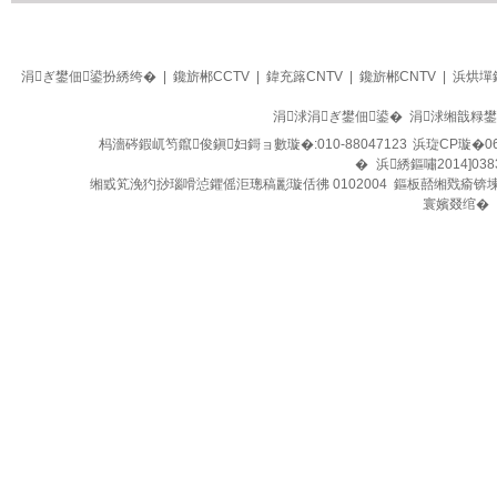
生活
四季养生堂
涓ぎ鐢佃鍙扮綉绔�
|
鑱旂郴CCTV
|
鍏充簬CNTV
|
鑱旂郴CNTV
|
浜烘墠
涓浗涓ぎ鐢佃鍙� 涓浗缃戠粶
杩濇硶鍜屼笉鑹俊鎭妇鎶ョ數璇�:010-88047123
浜琁CP璇�06
�
浜綉鏂嘯2014]038
缃戜笂浼犳挱瑙嗗惉鑺傜洰璁稿彲璇佸彿 0102004 鏂板嚭缃戣瘉锛
寰嬪叕绾�