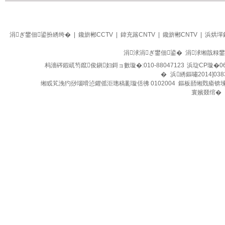
生活
四季养生堂
涓ぎ鐢佃鍙扮綉绔�
|
鑱旂郴CCTV
|
鍏充簬CNTV
|
鑱旂郴CNTV
|
浜烘墠
涓浗涓ぎ鐢佃鍙� 涓浗缃戠粶
杩濇硶鍜屼笉鑹俊鎭妇鎶ョ數璇�:010-88047123
浜琁CP璇�06
�
浜綉鏂嘯2014]038
缃戜笂浼犳挱瑙嗗惉鑺傜洰璁稿彲璇佸彿 0102004 鏂板嚭缃戣瘉锛
寰嬪叕绾�