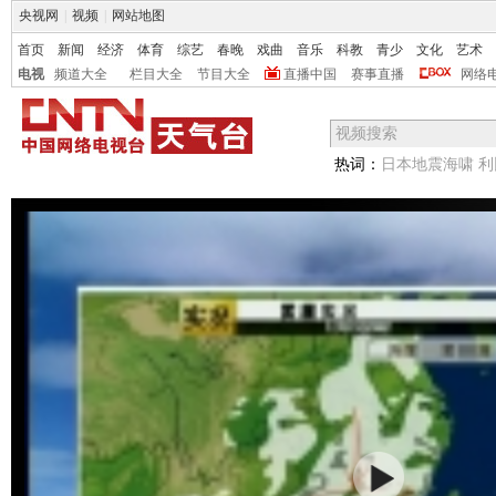
央视网
|
视频
|
网站地图
首页
新闻
经济
体育
综艺
春晚
戏曲
音乐
科教
青少
文化
艺术
电视
频道大全
栏目大全
节目大全
直播中国
赛事直播
网络
热词：
日本地震海啸
利