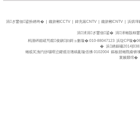
生活
四季养生堂
涓ぎ鐢佃鍙扮綉绔�
|
鑱旂郴CCTV
|
鍏充簬CNTV
|
鑱旂郴CNTV
|
浜烘墠
涓浗涓ぎ鐢佃鍙� 涓浗缃戠粶
杩濇硶鍜屼笉鑹俊鎭妇鎶ョ數璇�:010-88047123
浜琁CP璇�06
�
浜綉鏂嘯2014]038
缃戜笂浼犳挱瑙嗗惉鑺傜洰璁稿彲璇佸彿 0102004 鏂板嚭缃戣瘉锛
寰嬪叕绾�