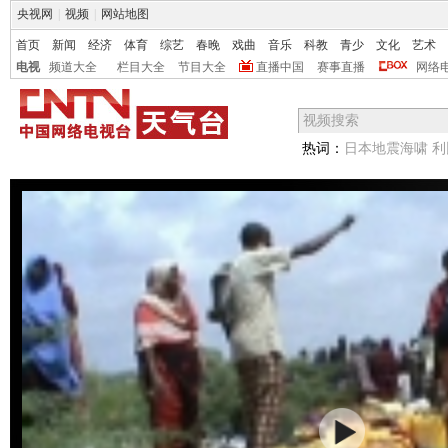
央视网
|
视频
|
网站地图
首页
新闻
经济
体育
综艺
春晚
戏曲
音乐
科教
青少
文化
艺术
电视
频道大全
栏目大全
节目大全
直播中国
赛事直播
网络
热词：
日本地震海啸
利