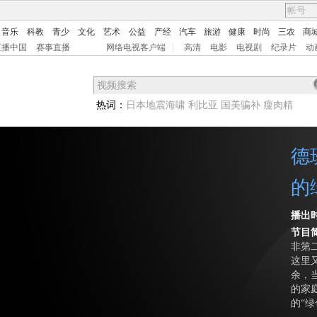
音乐
科教
青少
文化
艺术
公益
产经
汽车
旅游
健康
时尚
三农
商
直播中国
赛事直播
网络电视客户端
|
高清
电影
电视剧
纪录片
动
热词：
日本地震海啸
利比亚
国美骗补
瘦肉精
德
的
播出
节目
非第
这里
余，
的家
的“