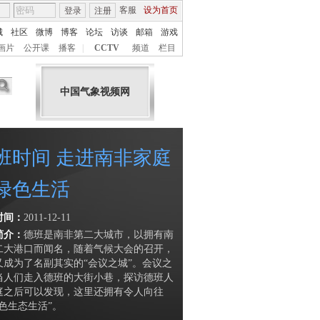
客服
设为首页
登录
注册
城
社区
微博
博客
论坛
访谈
邮箱
游戏
画片
公开课
播客
|
CCTV
频道
栏目
中国气象视频网
班时间 走进南非家庭
绿色生活
时间：
2011-12-11
简介：
德班是南非第二大城市，以拥有南
二大港口而闻名，随着气候大会的召开，
又成为了名副其实的“会议之城”。会议之
当人们走入德班的大街小巷，探访德班人
庭之后可以发现，这里还拥有令人向往
绿色生态生活”。