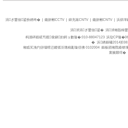
生活
四季养生堂
涓ぎ鐢佃鍙扮綉绔�
|
鑱旂郴CCTV
|
鍏充簬CNTV
|
鑱旂郴CNTV
|
浜烘墠
涓浗涓ぎ鐢佃鍙� 涓浗缃戠粶
杩濇硶鍜屼笉鑹俊鎭妇鎶ョ數璇�:010-88047123
浜琁CP璇�06
�
浜綉鏂嘯2014]038
缃戜笂浼犳挱瑙嗗惉鑺傜洰璁稿彲璇佸彿 0102004 鏂板嚭缃戣瘉锛
寰嬪叕绾�