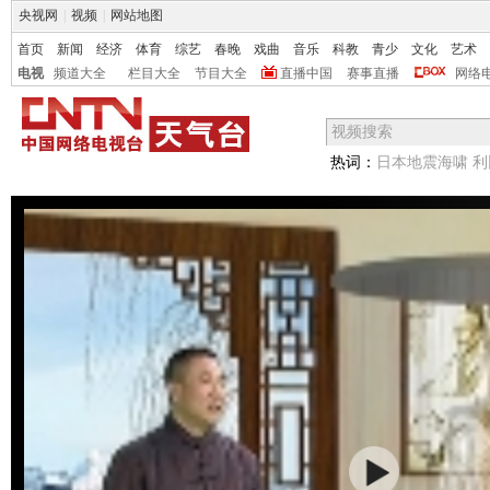
央视网
|
视频
|
网站地图
首页
新闻
经济
体育
综艺
春晚
戏曲
音乐
科教
青少
文化
艺术
电视
频道大全
栏目大全
节目大全
直播中国
赛事直播
网络
热词：
日本地震海啸
利