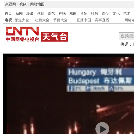
央视网
|
视频
|
网站地图
首页
新闻
经济
体育
综艺
春晚
戏曲
音乐
科教
青少
文化
艺术
电视
频道大全
栏目大全
节目大全
直播中国
赛事直播
网络
热词：