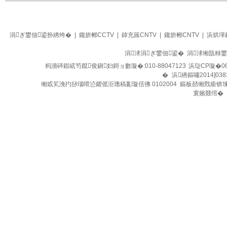
生活
四季养生堂
涓ぎ鐢佃鍙扮綉绔�
|
鑱旂郴CCTV
|
鍏充簬CNTV
|
鑱旂郴CNTV
|
浜烘墠
涓浗涓ぎ鐢佃鍙� 涓浗缃戠粶
杩濇硶鍜屼笉鑹俊鎭妇鎶ョ數璇�:010-88047123
浜琁CP璇�06
�
浜綉鏂嘯2014]038
缃戜笂浼犳挱瑙嗗惉鑺傜洰璁稿彲璇佸彿 0102004 鏂板嚭缃戣瘉锛
寰嬪叕绾�