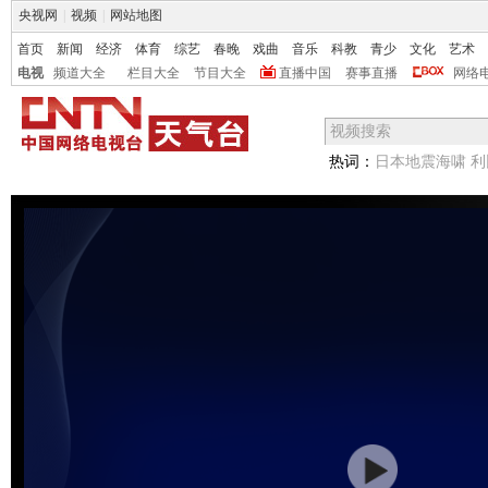
央视网
|
视频
|
网站地图
首页
新闻
经济
体育
综艺
春晚
戏曲
音乐
科教
青少
文化
艺术
电视
频道大全
栏目大全
节目大全
直播中国
赛事直播
网络
热词：
日本地震海啸
利