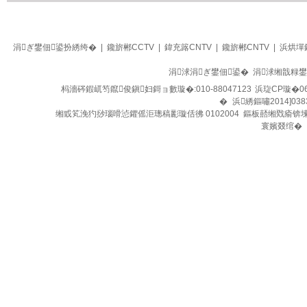
生活
四季养生堂
涓ぎ鐢佃鍙扮綉绔�
|
鑱旂郴CCTV
|
鍏充簬CNTV
|
鑱旂郴CNTV
|
浜烘墠
涓浗涓ぎ鐢佃鍙� 涓浗缃戠粶
杩濇硶鍜屼笉鑹俊鎭妇鎶ョ數璇�:010-88047123
浜琁CP璇�06
�
浜綉鏂嘯2014]038
缃戜笂浼犳挱瑙嗗惉鑺傜洰璁稿彲璇佸彿 0102004 鏂板嚭缃戣瘉锛
寰嬪叕绾�