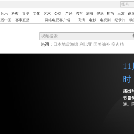
音乐
科教
青少
文化
艺术
公益
产经
汽车
旅游
健康
时尚
三农
商
直播中国
赛事直播
网络电视客户端
|
高清
电影
电视剧
纪录片
动
热词：
日本地震海啸
利比亚
国美骗补
瘦肉精
1
时
播出
节目
通。