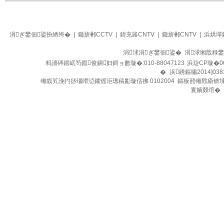
生活
四季养生堂
涓ぎ鐢佃鍙扮綉绔�
|
鑱旂郴CCTV
|
鍏充簬CNTV
|
鑱旂郴CNTV
|
浜烘墠
涓浗涓ぎ鐢佃鍙� 涓浗缃戠粶
杩濇硶鍜屼笉鑹俊鎭妇鎶ョ數璇�:010-88047123
浜琁CP璇�0
�
浜綉鏂嘯2014]038
缃戜笂浼犳挱瑙嗗惉鑺傜洰璁稿彲璇佸彿 0102004 鏂板嚭缃戣瘉锛
寰嬪叕绾�