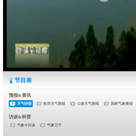
节目表
预报&资讯
天气快报
航空天气预报
公路天气预报
国家气象播报
访谈&科普
气象今日谈
气象万千