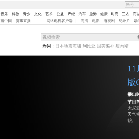
音乐
科教
青少
文化
艺术
公益
产经
汽车
旅游
健康
时尚
三农
商
直播中国
赛事直播
网络电视客户端
|
高清
电影
电视剧
纪录片
动
热词：
日本地震海啸
利比亚
国美骗补
瘦肉精
1
版
播出
节目
大尼
天气
貌。