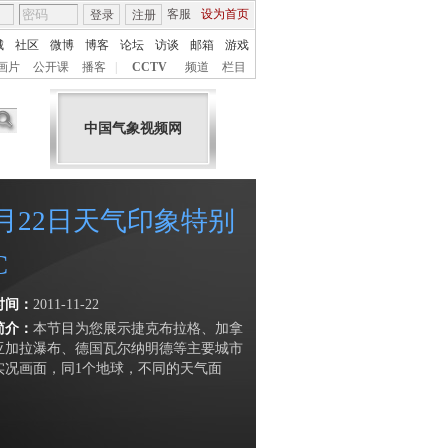
客服
设为首页
登录
注册
城
社区
微博
博客
论坛
访谈
邮箱
游戏
画片
公开课
播客
|
CCTV
频道
栏目
中国气象视频网
1月22日天气印象特别
C
时间：
2011-11-22
简介：
本节目为您展示捷克布拉格、加拿
亚加拉瀑布、德国瓦尔纳明德等主要城市
实况画面，同1个地球，不同的天气面