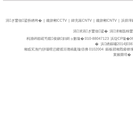
生活
四季养生堂
涓ぎ鐢佃鍙扮綉绔�
|
鑱旂郴CCTV
|
鍏充簬CNTV
|
鑱旂郴CNTV
|
浜烘墠
涓浗涓ぎ鐢佃鍙� 涓浗缃戠粶
杩濇硶鍜屼笉鑹俊鎭妇鎶ョ數璇�:010-88047123
浜琁CP璇�06
�
浜綉鏂嘯2014]038
缃戜笂浼犳挱瑙嗗惉鑺傜洰璁稿彲璇佸彿 0102004 鏂板嚭缃戣瘉锛
寰嬪叕绾�