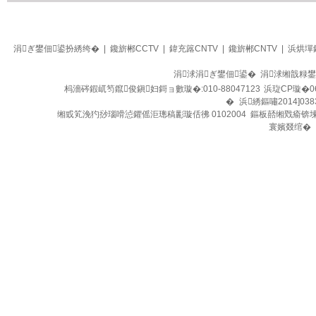
生活
四季养生堂
涓ぎ鐢佃鍙扮綉绔�
|
鑱旂郴CCTV
|
鍏充簬CNTV
|
鑱旂郴CNTV
|
浜烘墠
涓浗涓ぎ鐢佃鍙� 涓浗缃戠粶
杩濇硶鍜屼笉鑹俊鎭妇鎶ョ數璇�:010-88047123
浜琁CP璇�0
�
浜綉鏂嘯2014]038
缃戜笂浼犳挱瑙嗗惉鑺傜洰璁稿彲璇佸彿 0102004 鏂板嚭缃戣瘉锛
寰嬪叕绾�