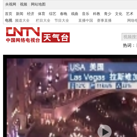
央视网
|
视频
|
网站地图
首页
新闻
经济
体育
综艺
春晚
戏曲
音乐
科教
青少
文化
艺术
电视
频道大全
栏目大全
节目大全
直播中国
赛事直播
网络
热词：