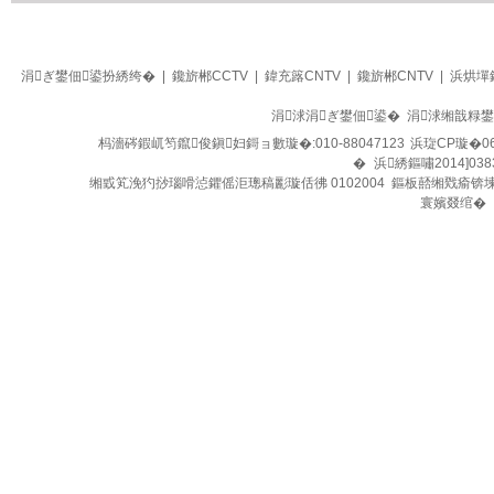
生活
四季养生堂
涓ぎ鐢佃鍙扮綉绔�
|
鑱旂郴CCTV
|
鍏充簬CNTV
|
鑱旂郴CNTV
|
浜烘墠
涓浗涓ぎ鐢佃鍙� 涓浗缃戠粶
杩濇硶鍜屼笉鑹俊鎭妇鎶ョ數璇�:010-88047123
浜琁CP璇�06
�
浜綉鏂嘯2014]038
缃戜笂浼犳挱瑙嗗惉鑺傜洰璁稿彲璇佸彿 0102004 鏂板嚭缃戣瘉锛
寰嬪叕绾�