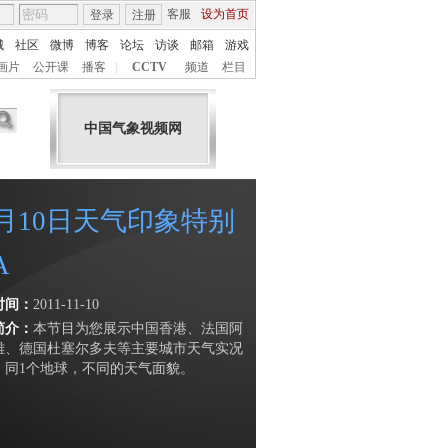
客服
设为首页
登录
注册
城
社区
微博
博客
论坛
访谈
邮箱
游戏
画片
公开课
播客
|
CCTV
频道
栏目
中国气象视频网
1月10日天气印象特别
A
时间：
2011-11-10
简介：
本节目为您展示中国香港、法国阿
雄、德国杜塞尔多夫等主要城市天气实况
，同1个地球，不同的天气面貌。