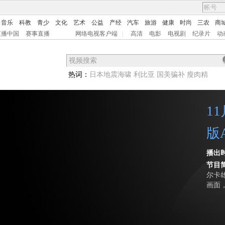
音乐
科教
青少
文化
艺术
公益
产经
汽车
旅游
健康
时尚
三农
商
直播中国
赛事直播
网络电视客户端
|
高清
电影
电视剧
纪录片
动
热词：
日本地震海啸
利比亚
国美骗补
瘦肉精
1
版
播出
节目
尔卡
画面