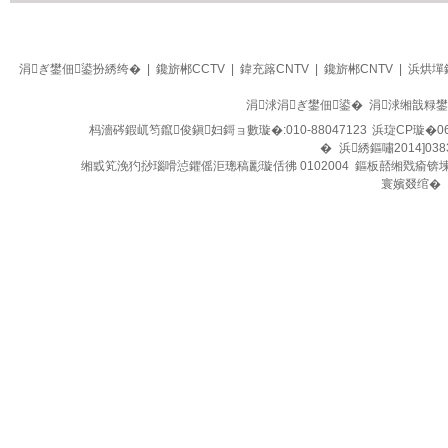
生活
四季养生堂
涓ぎ鐢佃鍙扮綉绔�
|
鑱旂郴CCTV
|
鍏充簬CNTV
|
鑱旂郴CNTV
|
浜烘墠
涓浗涓ぎ鐢佃鍙� 涓浗缃戠粶
杩濇硶鍜屼笉鑹俊鎭妇鎶ョ數璇�:010-88047123
浜琁CP璇�06
�
浜綉鏂嘯2014]038
缃戜笂浼犳挱瑙嗗惉鑺傜洰璁稿彲璇佸彿 0102004 鏂板嚭缃戣瘉锛
寰嬪叕绾�