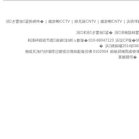
生活
四季养生堂
涓ぎ鐢佃鍙扮綉绔�
|
鑱旂郴CCTV
|
鍏充簬CNTV
|
鑱旂郴CNTV
|
浜烘墠
涓浗涓ぎ鐢佃鍙� 涓浗缃戠粶
杩濇硶鍜屼笉鑹俊鎭妇鎶ョ數璇�:010-88047123
浜琁CP璇�06
�
浜綉鏂嘯2014]038
缃戜笂浼犳挱瑙嗗惉鑺傜洰璁稿彲璇佸彿 0102004 鏂板嚭缃戣瘉锛
寰嬪叕绾�