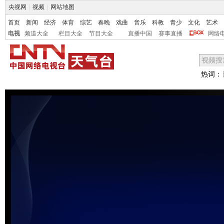
央视网
|
视频
|
网站地图
首页
新闻
经济
体育
综艺
春晚
戏曲
音乐
科教
青少
文化
艺术
电视
频道大全
栏目大全
节目大全
直播中国
赛事直播
网络
热词：
未能获得视频数据