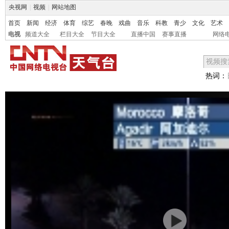
央视网
|
视频
|
网站地图
首页
新闻
经济
体育
综艺
春晚
戏曲
音乐
科教
青少
文化
艺术
电视
频道大全
栏目大全
节目大全
直播中国
赛事直播
网络
热词：