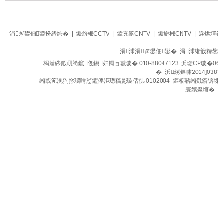
生活
四季养生堂
涓ぎ鐢佃鍙扮綉绔�
|
鑱旂郴CCTV
|
鍏充簬CNTV
|
鑱旂郴CNTV
|
浜烘墠
涓浗涓ぎ鐢佃鍙� 涓浗缃戠粶
杩濇硶鍜屼笉鑹俊鎭妇鎶ョ數璇�:010-88047123
浜琁CP璇�06
�
浜綉鏂嘯2014]038
缃戜笂浼犳挱瑙嗗惉鑺傜洰璁稿彲璇佸彿 0102004 鏂板嚭缃戣瘉锛
寰嬪叕绾�