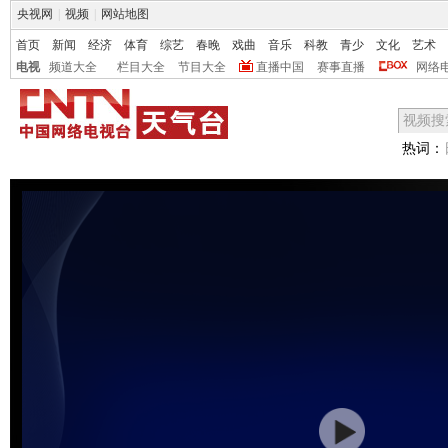
央视网
|
视频
|
网站地图
首页
新闻
经济
体育
综艺
春晚
戏曲
音乐
科教
青少
文化
艺术
电视
频道大全
栏目大全
节目大全
直播中国
赛事直播
网络
热词：