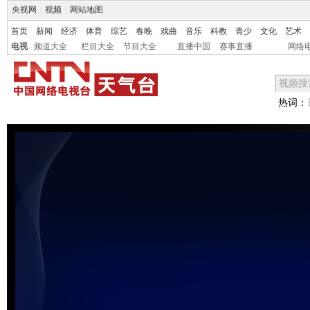
央视网
|
视频
|
网站地图
首页
新闻
经济
体育
综艺
春晚
戏曲
音乐
科教
青少
文化
艺术
电视
频道大全
栏目大全
节目大全
直播中国
赛事直播
网络
热词：
未能获得视频数据