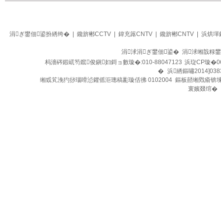
生活
四季养生堂
涓ぎ鐢佃鍙扮綉绔�
|
鑱旂郴CCTV
|
鍏充簬CNTV
|
鑱旂郴CNTV
|
浜烘墠
涓浗涓ぎ鐢佃鍙� 涓浗缃戠粶
杩濇硶鍜屼笉鑹俊鎭妇鎶ョ數璇�:010-88047123
浜琁CP璇�0
�
浜綉鏂嘯2014]038
缃戜笂浼犳挱瑙嗗惉鑺傜洰璁稿彲璇佸彿 0102004 鏂板嚭缃戣瘉锛
寰嬪叕绾�